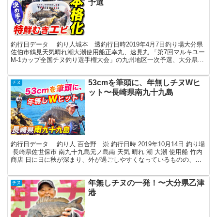
予選
釣行日データ 釣り人城本 透釣行日時2019年4月7日釣り場大分県
佐伯市鶴見天気晴れ潮大潮使用船正幸丸、速見丸 「第7回マルキユー
M-1カップ全国チヌ釣り選手権大会」の九州地区一次予選、大分県鶴
見会場に参加しました。上礁したのは「八島の神...
53cmを筆頭に、年無しチヌWヒ
チヌ
ット〜長崎県南九十九島
釣行日データ 釣り人 百合野 崇 釣行日時 2019年10月14日 釣り場
長崎県佐世保市 南九十九島元ノ島南 天気 晴れ 潮 大潮 使用船 竹内
商店 日に日に秋が深まり、外が過ごしやすくなっているものの、海
の中はまだ高水温が続いていま...
年無しチヌの一発！〜大分県乙津
チヌ
港