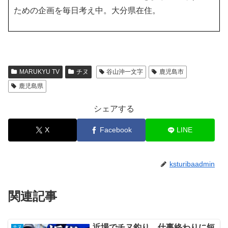
ための企画を毎日考え中。大分県在住。
MARUKYU TV
チヌ
谷山沖一文字
鹿児島市
鹿児島県
シェアする
X
Facebook
LINE
ksturibaadmin
関連記事
近場でチヌ釣り、仕事終わりに短
チヌ