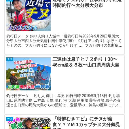
時間釣行〜大分県大分市
釣行日データ 釣り人釣り人城本 透釣行日時2023年9月20日場所大
分県大分市西大分天気晴れ潮中潮使用船--- 9月はアユ釣りには行って
たものの、フカセ釣りにはなかなか行けず…。フカセ釣りの禁断症状
がかなりヤバくなったので、仕事終わりの短時...
三連休は息子とチヌ釣り！38〜
チヌ
46cm級を８枚〜山口県周防大島
釣行日データ 釣り人 藤井 孝男 釣行日時 2019年9月15日 釣り場
山口県周防大島 二神島 天気 晴れ 潮 大潮 使用船 藤谷渡船 息子の海
流と山口県の周防大島からの渡船で、愛媛県の二神島の護岸にチヌ釣
りへ。 護岸は足場がよいの...
「特鮮むきエビ」にチヌが偏
チヌ
食？？？M-1カップチヌ大分鶴見