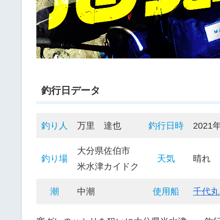
釣行日データ
釣り人
万里 達也
釣行日時
2021
大分県佐伯市
釣り場
天気
晴れ
米水津カイドク
潮
中潮
使用船
千代丸