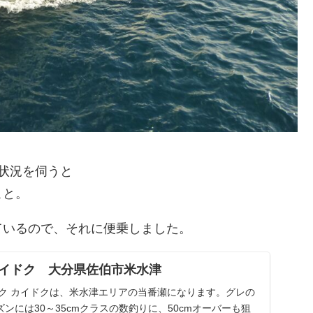
状況を伺うと
こと。
ているので、それに便乗しました。
イドク 大分県佐伯市米水津
ドク カイドクは、米水津エリアの当番瀬になります。グレの
ンには30～35cmクラスの数釣りに、50cmオーバーも狙