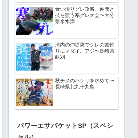
食い渋りグレ攻略、仲間と
技を競う寒グレ大会〜大分
県米水津
湾内の沖堤防でグレの数釣
りにマダイ、アジ〜長崎県
畝刈
秋チヌのハシリを求めて〜
長崎県北九十九島
パワーエサバケットSP（スペシ
ャル）