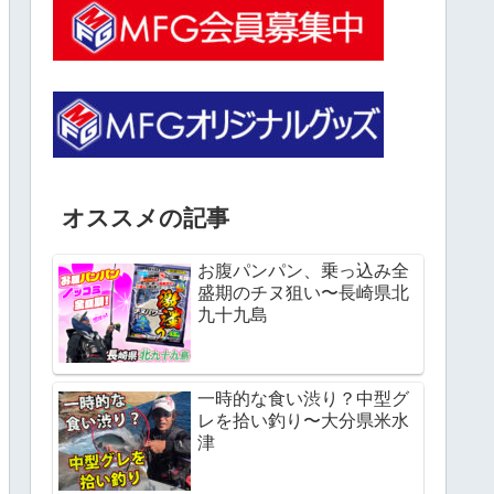
オススメの記事
お腹パンパン、乗っ込み全
盛期のチヌ狙い〜長崎県北
九十九島
一時的な食い渋り？中型グ
レを拾い釣り〜大分県米水
津