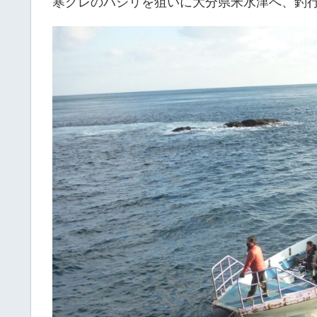
寒グレのハシリを狙いに大分県米水津へ、釣