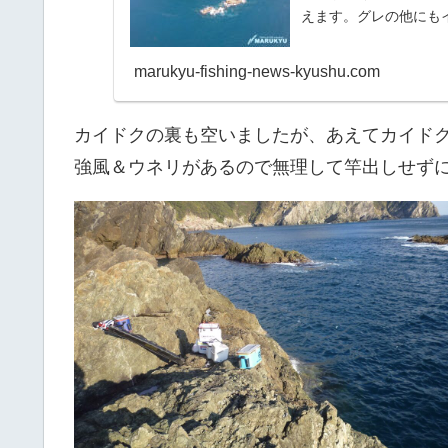
えます。グレの他にも
のどちらか...
marukyu-fishing-news-kyushu.com
カイドクの裏も空いましたが、あえてカイド
強風＆ウネリがあるので無理して竿出しせず