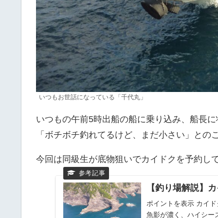
いつもお世話になっている「千代丸」
いつもの午前5時出船の船に乗り込み、船長に
「ボチボチ釣れてるけど、まだ小さい」との
今回は同級生が底物狙いでカイドクを予約し
【釣り場解説】カ
ポイントを表示 カイ
魚影が濃く、ハイシーズ