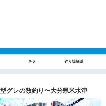
チヌ
釣り場解説
型グレの数釣り〜大分県米水津