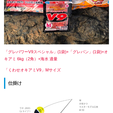
「グレパワーV9スペシャル」(1袋)+「グレパン」(1袋)+オ
キアミ 6kg（2角）+海水 適量
「くわせオキアミV9」Mサイズ
仕掛け