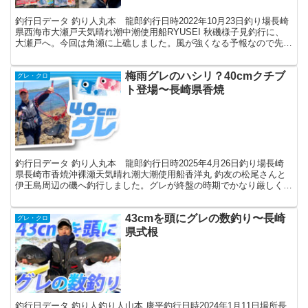
釣行日データ 釣り人丸本 龍郎釣行日時2022年10月23日釣り場長崎
県西海市大瀬戸天気晴れ潮中潮使用船RYUSEI 秋磯様子見釣行に、
大瀬戸へ。今回は角瀬に上礁しました。風が強くなる予報なので先端
でなく、裏側の予備的な釣り座へ。 午前7時...
梅雨グレのハシリ？40cmクチブ
グレ・クロ
ト登場〜長崎県香焼
釣行日データ 釣り人丸本 龍郎釣行日時2025年4月26日釣り場長崎
県長崎市香焼沖裸瀬天気晴れ潮大潮使用船香洋丸 釣友の松尾さんと
伊王島周辺の磯へ釣行しました。グレが終盤の時期でかなり厳しくな
ってますが、「数匹でも釣れれば」と軽い気持ちの様...
43cmを頭にグレの数釣り〜長崎
グレ・クロ
県式根
釣行日データ 釣り人釣り人山本 康平釣行日時2024年1月11日場所長