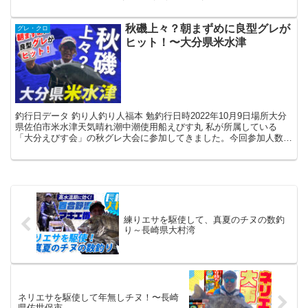
たね。いや〜年度末の3月の忙しさは本当にヤバ...
秋磯上々？朝まずめに良型グレが
グレ・クロ
ヒット！〜大分県米水津
釣行日データ 釣り人釣り人福本 勉釣行日時2022年10月9日場所大分
県佐伯市米水津天気晴れ潮中潮使用船えびす丸 私が所属している
「大分えびす会」の秋グレ大会に参加してきました。今回参加人数は
20名、午前4時出船、背割り順で各々のポイントに...
練りエサを駆使して、真夏のチヌの数釣
り～長崎県大村湾
ネリエサを駆使して年無しチヌ！〜長崎
県佐世保市