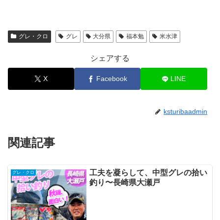
グレ・クロ
グレ
大分県
福本勉
米水津
シェアする
X
Facebook
LINE
ksturibaadmin
関連記事
工夫を凝らして、中型グレの拾い
グレ・クロ
釣り〜長崎県大瀬戸