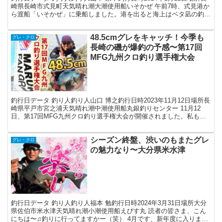
崎県長崎市式見町天気晴れ潮大潮使用船いそかぜ 午前7時、式見港か
ら渡船「いそかぜ」に乗船しました。港を出ると海上はベタ凪の釣り
日和、期待が膨らみます。この日は釣り客が少な...
48.5cmグレをキャッチ！今季も
グレ・クロ
長崎の磯が爆釣の予感〜第17回
MFG九州クロ釣り選手権大会
釣行日データ 釣り人釣り人山口 博之釣行日時2023年11月12日場所長
崎県平戸市宮之浦天気晴れ潮中潮使用船丸銀釣りセンター 11月12
日、第17回MFG九州クロ釣り選手権大会が開催されました。私も役
員兼選手として、運営のお手伝いはしっかり...
シーズン終盤、渋いのもまたグレ
グレ・クロ
の魅力なり〜大分県米水津
釣行日データ 釣り人釣り人福本 勉釣行日時2024年3月31日場所大分
県佐伯市米水津天気晴れ潮小潮使用船えびす丸 読者の皆さま、こん
にちは〜♫釣りに行ってますかー（笑） 4月です、新年度に入りまし