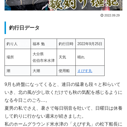
2022.09.29
釣行日データ
釣り人
釣り人
福本 勉
釣行日時
2022年9月25日
大分県
場所
天気
晴れ
佐伯市米水津
潮
大潮
使用船
えびす丸
9月も終盤になってくると、連日の猛暑も段々と和らいて
いき、北の風が少し吹くだけでも秋の気配を感じるように
なる今日このごろ…。
夏男の私でさえ、暑さで毎日弱音を吐いて、日曜日は休養
して釣りに行かない週末が続きました。
私のホームグラウンド米水津の「えびす丸」の松下船長に