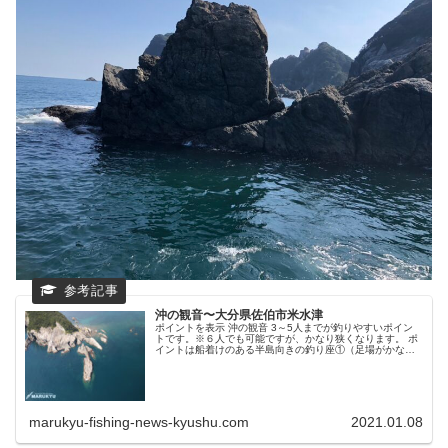
沖の観音〜大分県佐伯市米水津
ポイントを表示 沖の観音 3～5人までが釣りやすいポイン
トです。※６人でも可能ですが、かなり狭くなります。 ポ
イントは船着けのある半島向きの釣り座①（足場がかなり
高い）と、鶴御崎方向を向いて釣る釣り座②（通称：先
端）、横島方向を向く釣り座③...
marukyu-fishing-news-kyushu.com
2021.01.08