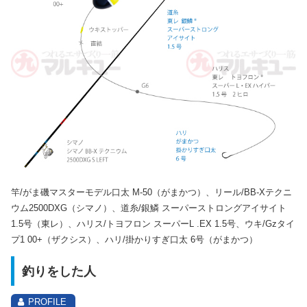
竿/がま磯マスターモデル口太 M-50（がまかつ）、リール/BB-Xテクニ
ウム2500DXG（シマノ）、道糸/銀鱗 スーパーストロングアイサイト
1.5号（東レ）、ハリス/トヨフロン スーパーL .EX 1.5号、ウキ/Gzタイ
プ1 00+（ザクシス）、ハリ/掛かりすぎ口太 6号（がまかつ）
釣りをした人