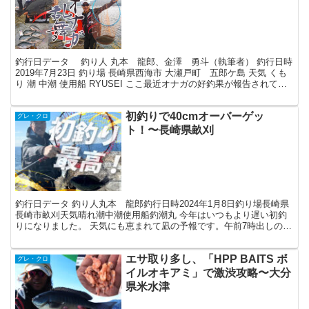
釣行日データ 釣り人 丸本 龍郎、金澤 勇斗（執筆者） 釣行日時
2019年7月23日 釣り場 長崎県西海市 大瀬戸町 五郎ケ島 天気 くも
り 潮 中潮 使用船 RYUSEI ここ最近オナガの好釣果が報告されてい
る大瀬戸町、五郎ヶ島へマル...
初釣りで40cmオーバーゲッ
グレ・クロ
ト！〜長崎県畝刈
釣行日データ 釣り人丸本 龍郎釣行日時2024年1月8日釣り場長崎県
長崎市畝刈天気晴れ潮中潮使用船釣潮丸 今年はいつもより遅い初釣
りになりました。 天気にも恵まれて凪の予報です。午前7時出しの二
便で出港。明るくなってゆっくり出港するのが、私...
エサ取り多し、「HPP BAITS ボ
グレ・クロ
イルオキアミ」で激渋攻略〜大分
県米水津