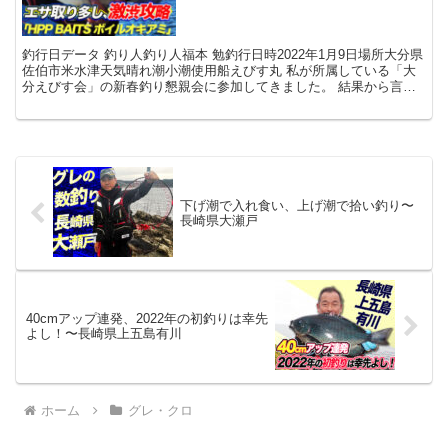
釣行日データ 釣り人釣り人福本 勉釣行日時2022年1月9日場所大分県
佐伯市米水津天気晴れ潮小潮使用船えびす丸 私が所属している「大
分えびす会」の新春釣り懇親会に参加してきました。 結果から言い
ますと…超厳しい〜（泣）いやいやどうしちゃった...
下げ潮で入れ食い、上げ潮で拾い釣り〜
長崎県大瀬戸
40cmアップ連発、2022年の初釣りは幸先
よし！〜長崎県上五島有川
ホーム
グレ・クロ