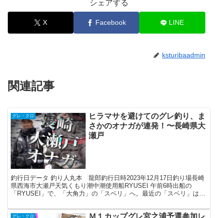
シェアする
X
Facebook
LINE
ksturibaadmin
関連記事
ヒラマサを避けてのグレ釣り、ま
グレ・クロ
さかのオナガが連発！〜長崎県大
瀬戸
釣行日データ 釣り人丸本 龍郎釣行日時2023年12月17日釣り場長崎
県西海市大瀬戸天気くもり潮中潮使用船RYUSEI 午前6時出船の
「RYUSEI」で、「大角力」の「スベリ」へ。最近の「スベリ」は、
ヒラマサ狙いの激熱スポットですが、今回は...
Ｍ１カップグレ宮之浦予選参加レ
グレ・クロ