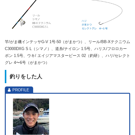
竿/がま磯インテッサG-V 1号-50（がまかつ）、リール/BB-Xテクニウム
C3000DXG S L（シマノ）、道糸/ナイロン 1.5号、ハリス/フロロカー
ボン 1.5号、ウキ/ エイジアマスターピース 02（釣研）、ハリ/セレクト
グレ 4〜6号（がまかつ）
釣りをした人