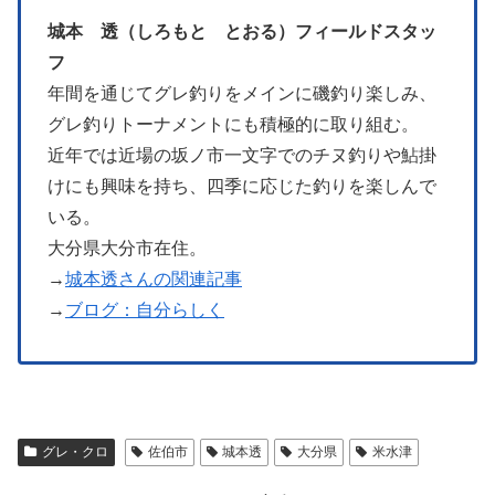
城本 透（しろもと とおる）フィールドスタッ
フ
年間を通じてグレ釣りをメインに磯釣り楽しみ、
グレ釣りトーナメントにも積極的に取り組む。
近年では近場の坂ノ市一文字でのチヌ釣りや鮎掛
けにも興味を持ち、四季に応じた釣りを楽しんで
いる。
大分県大分市在住。
→
城本透さんの関連記事
→
ブログ：自分らしく
グレ・クロ
佐伯市
城本透
大分県
米水津