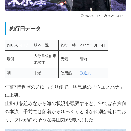
2022.01.18
2024.03.14
釣行日データ
釣り人
釣り人
城本 透
釣行日時
2022年1月15日
大分県佐伯市
場所
天気
晴れ
米水津
潮
中潮
使用船
政進丸
午前7時過ぎの超ゆっくり便で、地黒島の「ウエノハナ」
に上礁。
仕掛けを組みながら海の状況を観察すると、沖では右方向
の本流、手前では船着からゆっくりと引かれ潮が流れてお
り、グレが釣れそうな雰囲気が漂いました。