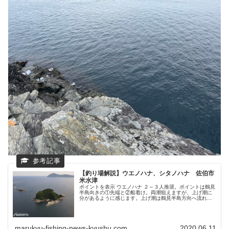
【釣り場解説】ウエノハナ、シタノハナ 佐伯市
米水津
ポイントを表示 ウエノハナ ２～３人推奨。ポイントは鶴見
半島向きの①先端と②船着け。両潮狙えますが、上げ潮に
分があるように感じます。上げ潮は鶴見半島方向へ流れる
潮を狙います。①の先端は長太方向からの流れに乗せて流
れの中を狙う、または、船着け...
marukyu-fishing-news-kyushu.com
2020.06.11