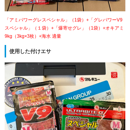
「アミパワーグレスペシャル」（1袋）+「グレパワーV9
スペシャル」（１袋）+「爆寄せグレ」（1袋）+オキアミ
9kg（3kg×3枚）+海水 適量
使用した付けエサ