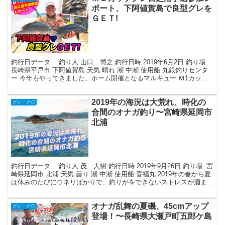
ポート、下阿値賀島で良型グレを
ＧＥＴ!
釣行日データ 釣り人 山口 博之 釣行日時 2019年6月2日 釣り場
長崎県平戸市 下阿値賀島 天気 晴れ 潮 中潮 使用船 丸銀釣りセンタ
ー 今年もやってきました、ホーム開催となるマルキュー Ｍ1カップ
宮之浦予選！毎年大人気の大会と...
2019年の海況は大荒れ、時化の
グレ・クロ
合間のオナガ釣り〜宮崎県延岡市
北浦
釣行日データ 釣り人 茂 大樹 釣行日時 2019年9月26日 釣り場 宮
崎県延岡市 北浦 天気 曇り 潮 中潮 使用船 喜福丸 2019年の春から夏
は休みのたびにウネリばかりで、釣りがをできないストレスが溜まり
気味。 9月下旬にやっと...
オナガ乱舞の夏磯、45cmアップ
グレ・クロ
登場！〜長崎県大瀬戸町五郎ケ島