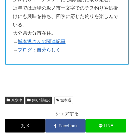
近年では近場の坂ノ市一文字でのチヌ釣りや鮎掛
けにも興味を持ち、四季に応じた釣りを楽しんで
いる。
大分県大分市在住。
→
城本透さんの関連記事
→
ブログ：自分らしく
米水津
釣り場解説
城本透
シェアする
X
Facebook
LINE