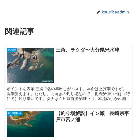
ksturibaadmin
関連記事
三角、ラクダ〜大分県米水津
米水津
ポイントを表示 三角 1名の竿出しがベスト。本命は上げ潮ですが、
両潮狙えます。ただし、北向きの釣り場なので、北風が強い日は（特
に冬）釣り辛いです。タナは２ヒロ前後が狙い目。本流の引かれ潮や
反転流を狙うと30㎝程のグレがよく釣れます。三角ヨコ...
【釣り場解説】イン瀬 長崎県平
釣り場解説
戸市宮ノ浦