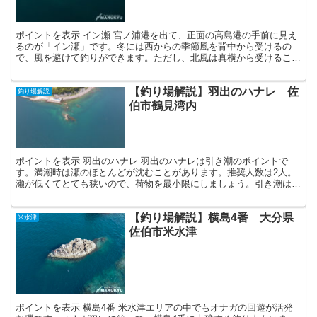
ポイントを表示 イン瀬 宮ノ浦港を出て、正面の高島港の手前に見え
るのが「イン瀬」です。冬には西からの季節風を背中から受けるの
で、風を避けて釣りができます。ただし、北風は真横から受けること
になるので、非常に釣り辛いです。湾内に位置するので、時...
【釣り場解説】羽出のハナレ 佐
釣り場解説
伯市鶴見湾内
ポイントを表示 羽出のハナレ 羽出のハナレは引き潮のポイントで
す。満潮時は瀬のほとんどが沈むことがあります。推奨人数は2人。
瀬が低くてとても狭いので、荷物を最小限にしましょう。引き潮は羽
出浦から釣り場の先端をかすめる敷場への速い流れと、白崎...
【釣り場解説】横島4番 大分県
米水津
佐伯市米水津
ポイントを表示 横島4番 米水津エリアの中でもオナガの回遊が活発