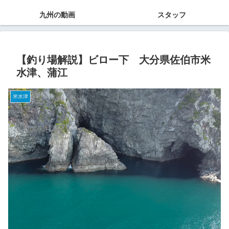
九州の動画
スタッフ
【釣り場解説】ビロー下 大分県佐伯市米
水津、蒲江
米水津