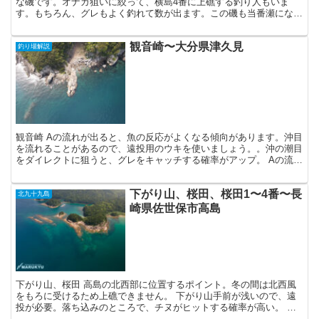
な磯です。オナガ狙いに絞って、横島4番に上礁する釣り人もいま
す。もちろん、グレもよく釣れて数が出ます。この磯も当番瀬になり
ます。足場が非常に悪いのが難点で、一人では上礁しないよ...
観音崎〜大分県津久見
釣り場解説
観音崎 Aの流れが出ると、魚の反応がよくなる傾向があります。沖目
を流れることがあるので、遠投用のウキを使いましょう。。沖の潮目
をダイレクトに狙うと、グレをキャッチする確率がアップ。 Aの流れ
が速いときは、手前にできる反転流を狙うのもオススメ...
下がり山、桜田、桜田1〜4番〜長
北九十九島
崎県佐世保市高島
下がり山、桜田 高島の北西部に位置するポイント。冬の間は北西風
をもろに受けるため上礁できません。 下がり山手前が浅いので、遠
投が必要。落ち込みのところで、チヌがヒットする確率が高い。 桜
田、桜田ウラ手前が浅いゴロタ場なので、根掛かりに注意。...