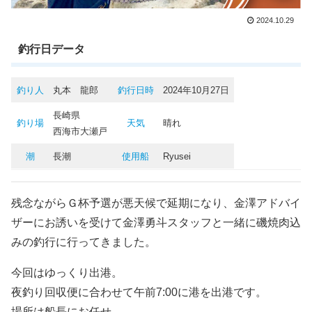
2024.10.29
釣行日データ
釣り人
丸本 龍郎
釣行日時
2024年10月27日
長崎県
釣り場
天気
晴れ
西海市大瀬戸
潮
長潮
使用船
Ryusei
残念ながらＧ杯予選が悪天候で延期になり、金澤アドバイ
ザーにお誘いを受けて金澤勇斗スタッフと一緒に磯焼肉込
みの釣行に行ってきました。
今回はゆっくり出港。
夜釣り回収便に合わせて午前7:00に港を出港です。
場所は船長にお任せ。