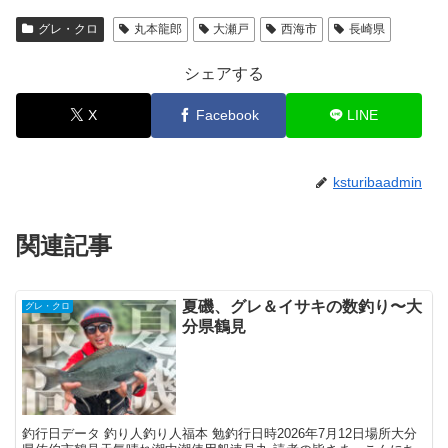
グレ・クロ
丸本龍郎
大瀬戸
西海市
長崎県
シェアする
X
Facebook
LINE
ksturibaadmin
関連記事
夏磯、グレ＆イサキの数釣り〜大
グレ・クロ
分県鶴見
釣行日データ 釣り人釣り人福本 勉釣行日時2026年7月12日場所大分