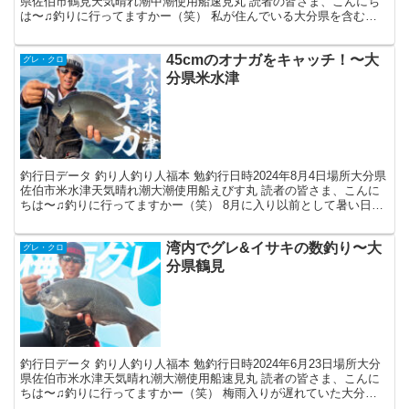
県佐伯市鶴見天気晴れ潮中潮使用船速見丸 読者の皆さま、こんにち
は〜♫釣りに行ってますかー（笑） 私が住んでいる大分県を含む九
州北部地方は7月8日(水)に梅雨明けしました。...
45cmのオナガをキャッチ！〜大
グレ・クロ
分県米水津
釣行日データ 釣り人釣り人福本 勉釣行日時2024年8月4日場所大分県
佐伯市米水津天気晴れ潮大潮使用船えびす丸 読者の皆さま、こんに
ちは〜♫釣りに行ってますかー（笑） 8月に入り以前として暑い日が
続いておりますが、読者の皆さま体調は崩されて...
湾内でグレ&イサキの数釣り〜大
グレ・クロ
分県鶴見
釣行日データ 釣り人釣り人福本 勉釣行日時2024年6月23日場所大分
県佐伯市米水津天気晴れ潮大潮使用船速見丸 読者の皆さま、こんに
ちは〜♫釣りに行ってますかー（笑） 梅雨入りが遅れていた大分県
も、ようやく梅雨入りに入りましたね。これから約...