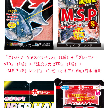
グレパワーV9
M.S.P（S）レッド
「グレパワーV９スペシャル」（1袋）＋「グレパワー
V10」（1袋）＋「遠投フカセTR」（1袋）＋
「M.S.P（S）レッド」（1袋）+オキアミ 6kg+海水 適量