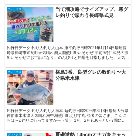
当て潮攻略でサイズアップ、寒グ
グレ・クロ
レ釣りで賑わう長崎県式見
釣行日データ 釣り人釣り人山本 康平釣行日時2021年1月14日場所長
崎県長崎市式見町天気晴れ潮大潮使用船いそかぜ 午前9時に式見の渡
船いそかぜにお世話になり、のんびりと釣場を目指しました。天気が
よく、この時期としては気温が高いので快適な釣...
横島3番、良型グレの数釣り〜大
グレ・クロ
分県米水津
釣行日データ 釣り人釣り人福本 勉釣行日時2026年3月8日場所大分県
佐伯市米水津天気晴れ潮中潮使用船えびす丸 読者の皆さま、こんに
ちは〜♫釣りに行ってますかー（笑） 1月、2月もあっという間に過
ぎ去り3月に入りましたよ…(汗)ホント月日が...
夏磯激熱！45cmオナガをキャッ
グレ・クロ