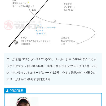
竿：がま磯 /アテンダー3 1.25号-53、リール：シマノ/BB-X テクニウム
ファイアブラッドC3000DXG、道糸：サンライン/グレミチ 1.5号、ハリ
ス：サンライン/トルネードVハード 1.5号、ウキ：釣研/ゼクトMR 0α、
ハリ：がまかつ /掛りすぎ口太 4号