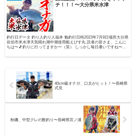
チ！！！〜大分県米水津
釣行日データ 釣り人釣り人福本 勉釣行日時2023年7月9日場所大分県
佐伯市米水津天気晴れ潮中潮使用船えびす丸 読者の皆さま、こんに
ちは〜🎵釣りに行ってますかー（笑） しっかし毎日暑いですね〜。
早朝より、セミの大合唱で起床し、そしてスマホの...
40cm級オナガ、口太がヒット！〜長崎県
式見
秋磯、中型グレの数釣り〜長崎県宮ノ浦