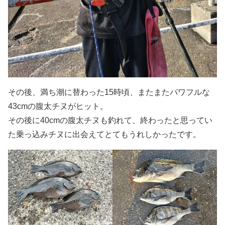
その後、満ち潮に替わった15時頃、またまたパワフルな
43cmの腹太チヌがヒット。
その後に40cmの腹太チヌも釣れて、終わったと思ってい
た乗っ込みチヌに出会えてとてもうれしかったです。