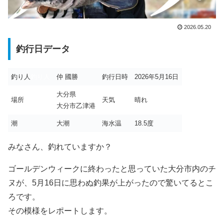
2026.05.20
釣行日データ
釣り人
釣り人
仲 國勝
釣行日時
2026年5月16日
大分県
場所
天気
晴れ
大分市乙津港
潮
大潮
海水温
18.5度
みなさん、釣れていますか？
ゴールデンウィークに終わったと思っていた大分市内のチ
ヌが、5月16日に思わぬ釣果が上がったので驚いてるとこ
ろです。
その模様をレポートします。