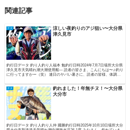
関連記事
涼しい夜釣りのアジ狙い〜大分県
チヌ
津久見市
釣行日データ 釣り人釣り人福本 勉釣行日時2024年7月7日場所大分県
津久見市天気晴れ潮大潮使用船--- 読者の皆さま、こんにちは〜♫釣り
に行ってますかー（笑） 連日のヤバい暑さに、読者の皆様、体調崩
してはいないでしょうか？私はマジ、ヤラれ...
釣れました！年無チヌ！〜大分県
チヌ
大分市
釣行日データ 釣り人釣り人仲 國勝釣行日時2025年10月10日場所大分
県大分市新湊港天気晴れ潮中潮海水温26.1度 みなさん、釣れていま