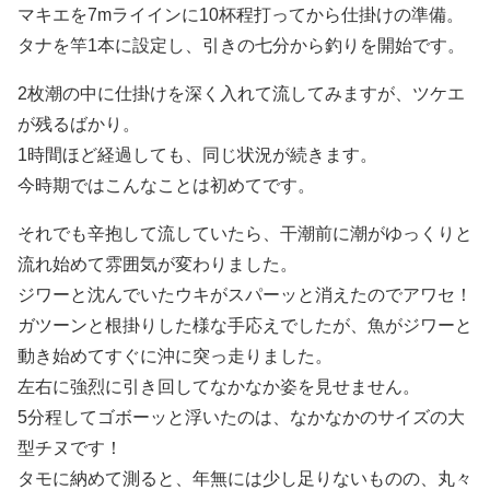
マキエを7mライインに10杯程打ってから仕掛けの準備。
タナを竿1本に設定し、引きの七分から釣りを開始です。
2枚潮の中に仕掛けを深く入れて流してみますが、ツケエ
が残るばかり。
1時間ほど経過しても、同じ状況が続きます。
今時期ではこんなことは初めてです。
それでも辛抱して流していたら、干潮前に潮がゆっくりと
流れ始めて雰囲気が変わりました。
ジワーと沈んでいたウキがスパーッと消えたのでアワセ！
ガツーンと根掛りした様な手応えでしたが、魚がジワーと
動き始めてすぐに沖に突っ走りました。
左右に強烈に引き回してなかなか姿を見せません。
5分程してゴボーッと浮いたのは、なかなかのサイズの大
型チヌです！
タモに納めて測ると、年無には少し足りないものの、丸々