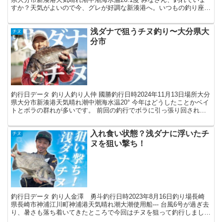
すか？天気がよいので今、グレが好調な新湊港へ。いつもの釣り座
で、釣りを開始します。 マキエには「ムギコ...
浅ダナで狙うチヌ釣り〜大分県大
チヌ
分市
釣行日データ 釣り人釣り人仲 國勝釣行日時2024年11月13日場所大分
県大分市新湊港天気晴れ潮中潮海水温20° 今年はどうしたことかベイ
トとボラの群れが多いです。 前回の釣行でボラに引っ張り回された
ので、今回はグレ用の配合エサにアジが好む...
入れ食い状態？浅ダナに浮いたチ
チヌ
ヌを狙い撃ち！
釣行日データ 釣り人金澤 勇斗釣行日時2023年8月16日釣り場長崎
県長崎市神浦江川町神浦港天気晴れ潮大潮使用船--- 台風6号が過ぎ去
り、暑さも落ち着いてきたところで今回はチヌを狙って釣行しまし
た。場所は港からすぐの地磯。午後12時から1...