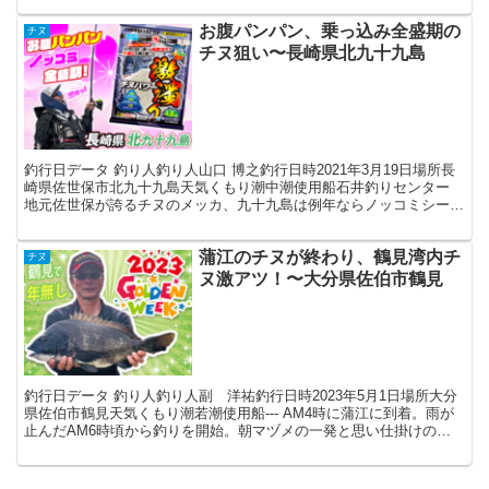
お腹パンパン、乗っ込み全盛期の
チヌ
チヌ狙い〜長崎県北九十九島
釣行日データ 釣り人釣り人山口 博之釣行日時2021年3月19日場所長
崎県佐世保市北九十九島天気くもり潮中潮使用船石井釣りセンター
地元佐世保が誇るチヌのメッカ、九十九島は例年ならノッコミシーズ
ン最盛期を迎え、各地でチヌの釣果で賑わうもので...
蒲江のチヌが終わり、鶴見湾内チ
チヌ
ヌ激アツ！〜大分県佐伯市鶴見
釣行日データ 釣り人釣り人副 洋祐釣行日時2023年5月1日場所大分
県佐伯市鶴見天気くもり潮若潮使用船--- AM4時に蒲江に到着。雨が
止んだAM6時頃から釣りを開始。朝マヅメの一発と思い仕掛けの投
入を繰り返しましたがチヌの反応は無く、チャ...