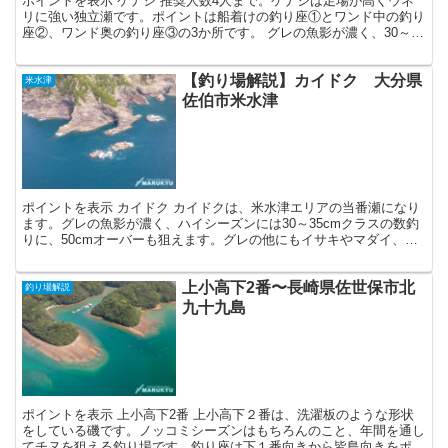
ポイントを表示 ケナシ 推奨人数4人まで。ケナシは足場が高くウネ
リに強い独立瀬です。ポイントは船着けの釣り座①とワンド中の釣り
座②、ワンド奥の釣り座③の3か所です。 グレの魚影が濃く、30～
35cmクラスの数釣りを楽しめます。ハイシーズンに...
【釣り場解説】カイドク 大分県
米水津
佐伯市米水津
ポイントを表示 カイドク カイドクは、米水津エリアの当番瀬になり
ます。グレの魚影が濃く、ハイシーズンには30～35cmクラスの数釣
りに、50cmオーバーも狙えます。グレの他にもイサキやマダイ、ア
オリイカも良く釣れます。 水道を左右のどちらか...
上小高下2番〜長崎県佐世保市北
釣り場解説
九十九島
ポイントを表示 上小高下2番 上小高下２番は、洗濯板のような形状
をしている磯です。ノッコミシーズンはもちろんのこと、年間を通し
てチヌを狙える釣り場です。釣り座は下１番向きから皆島向きをポイ