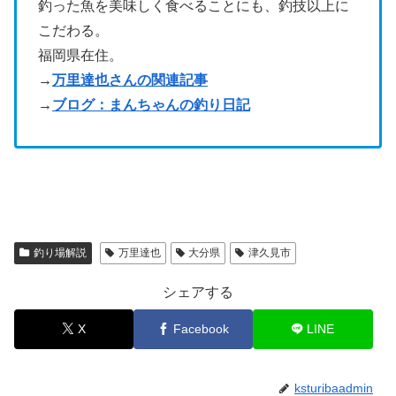
釣った魚を美味しく食べることにも、釣技以上に
こだわる。
福岡県在住。
→
万里達也さんの関連記事
→
ブログ：まんちゃんの釣り日記
釣り場解説
万里達也
大分県
津久見市
シェアする
X
Facebook
LINE
ksturibaadmin