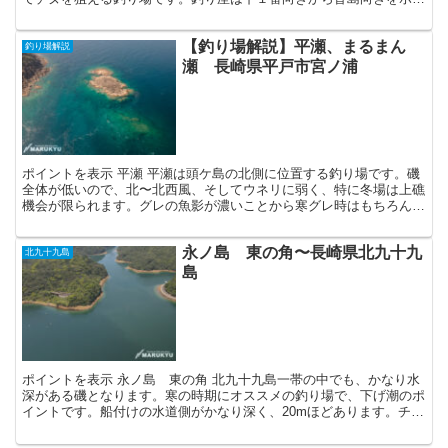
ントとして、４名まで釣りが可能です。 メイタが多いも...
【釣り場解説】平瀬、まるまん
釣り場解説
瀬 長崎県平戸市宮ノ浦
ポイントを表示 平瀬 平瀬は頭ケ島の北側に位置する釣り場です。磯
全体が低いので、北〜北西風、そしてウネリに弱く、特に冬場は上礁
機会が限られます。グレの魚影が濃いことから寒グレ時はもちろんの
こと、毎年6月に開催される『マルキユーグレ宮之浦予選...
永ノ島 東の角〜長崎県北九十九
北九十九島
島
ポイントを表示 永ノ島 東の角 北九十九島一帯の中でも、かなり水
深がある磯となります。寒の時期にオススメの釣り場で、下げ潮のポ
イントです。船付けの水道側がかなり深く、20mほどあります。チヌ
のサイズがよく、あたれば50㎝オーバーが釣れる確率...