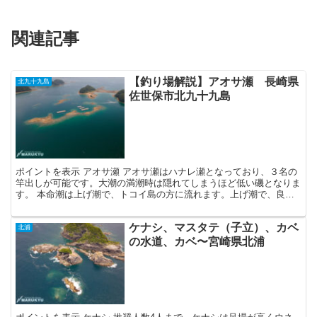
関連記事
【釣り場解説】アオサ瀬 長崎県
北九十九島
佐世保市北九十九島
ポイントを表示 アオサ瀬 アオサ瀬はハナレ瀬となっており、３名の
竿出しが可能です。大潮の満潮時は隠れてしまうほど低い磯となりま
す。 本命潮は上げ潮で、トコイ島の方に流れます。上げ潮で、良型
のチヌが釣れる傾向があります。その一方、下げ潮は当て...
ケナシ、マスタテ（子立）、カベ
北浦
の水道、カベ〜宮崎県北浦