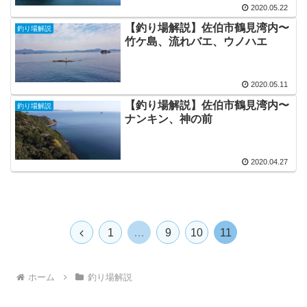
2020.05.22
【釣り場解説】佐伯市鶴見湾内〜
釣り場解説
竹ケ島、流れバエ、ウノハエ
2020.05.11
【釣り場解説】佐伯市鶴見湾内〜
釣り場解説
ナンキン、神の前
2020.04.27
前
1
…
9
10
11
へ
ホーム
釣り場解説