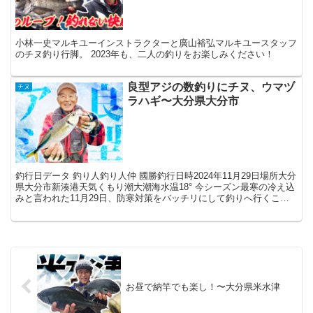
小林一史マルキユーインストラクターと廣山裕弘マルキユースタッフ
のチヌ釣り行脚。 2023年も、二人の釣りをお楽しみください！
良型アジの数釣りにチヌ、ウマヅ
チヌ
ラハギ〜大分県大分市
釣行日データ 釣り人釣り人仲 國勝釣行日時2024年11月29日場所大分
県大分市新湊港天気くもり潮大潮海水温18° 今シーズン最寒の冷え込
みと言われた11月29日、防寒対策をバッチリにして釣りへ行くこと
に。西風が強いとのことなので、風裏とな...
お昼で納竿でも楽し！〜大分県米水津