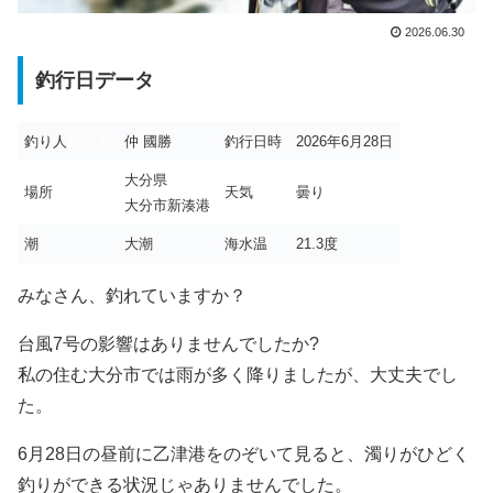
2026.06.30
釣行日データ
釣り人
釣り人
仲 國勝
釣行日時
2026年6月28日
大分県
場所
天気
曇り
大分市新湊港
潮
大潮
海水温
21.3度
みなさん、釣れていますか？
台風7号の影響はありませんでしたか?
私の住む大分市では雨が多く降りましたが、大丈夫でし
た。
6月28日の昼前に乙津港をのぞいて見ると、濁りがひどく
釣りができる状況じゃありませんでした。