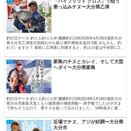
「ハイブリッド クロス」で狙う
チヌ
乗っ込みチヌ〜大分県乙津
釣行日データ 釣り人釣り人仲 國勝釣行日時2026年4月28日場所大分
県大分市乙津港天気晴れのち曇り潮中潮海水温16.8度 みなさん、釣
れていますか？ 昼前に乙津港に到着すると、釣人の姿は中央部に2名
いるだけ。先日、5匹のチヌをゲットしたポ...
家島のチヌとカレイ、そして大型
チヌ
ヘダイ〜大分県家島
釣行日データ 釣り人釣り人仲 國勝釣行日時2024年1月18日場所大分
県大分市家島天気くもり後雨潮小潮使用船--- 雨予報でしたが夕方ま
で持ちそうなので、寒チヌを狙って出かけました。 14時過ぎに家島
到着。釣り人の姿がなく、普段なら停泊して...
近場でチヌ、アジが好調〜大分県
チヌ
大分市