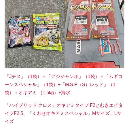
「Jチヌ」（1袋）＋「アジジャンボ」（1袋）＋「ムギコ
ーンスペシャル」（1袋
）+「M.S.P（S）レッド」（1
袋）＋オキアミ （1.5kg）+海水
「ハイブリッド クロス」オキアミタイプ F2とむきエビタ
イプF2.5、「くわせオキアミスペシャル」Mサイズ、Lサ
イズ