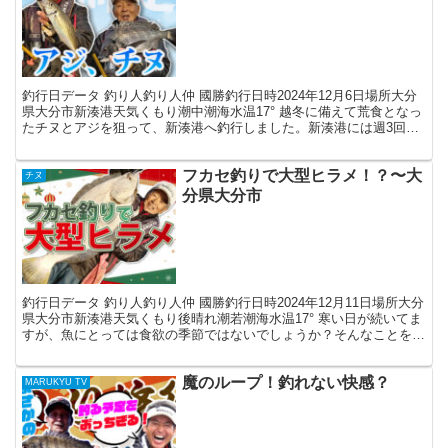
釣行日データ 釣り人釣り人仲 國勝釣行日時2024年12月6日場所大分
県大分市新湊港天気くもり潮中潮海水温17° 越冬に備えて荒食となっ
たチヌとアジを狙って、新湊港へ釣行しました。新湊港には週3回ほ
ど通ってますが、食いムラがあるものの毎回、...
フカセ釣りで大型ヒラメ！？〜大
チヌ
分県大分市
釣行日データ 釣り人釣り人仲 國勝釣行日時2024年12月11日場所大分
県大分市新湊港天気くもり後晴れ潮若潮海水温17° 寒い日が続いてま
すが、魚にとっては食欲の季節ではないでしょうか？そんなことを考
えながら昼前に、ホームグランドの新湊港へ...
魔のループ！釣れない快感？
MARUKYU TV