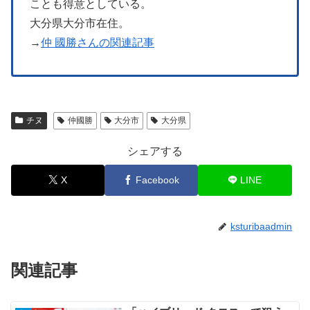
ことも得意としている。
大分県大分市在住。
→
仲 國勝さんの関連記事
チヌ
仲國勝
大分市
大分県
シェアする
X
Facebook
LINE
ksturibaadmin
関連記事