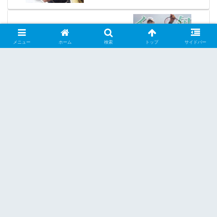
旬のイサキの数釣りの後は、良型梅雨グ
レも〜長崎県大瀬戸
メニュー
ホーム
検索
トップ
サイドバー
ホーム
チヌ
Copyright © 2018 Marukyu Co.,LTD All Rights Reserved
著作権・商標等について