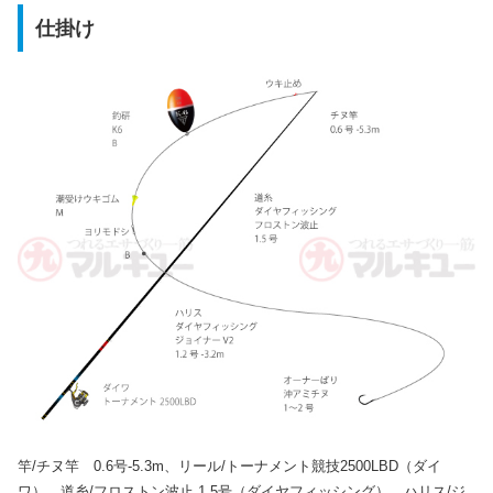
仕掛け
竿/チヌ竿 0.6号-5.3m、リール/トーナメント競技2500LBD（ダイ
ワ）、道糸/フロストン波止 1.5号（ダイヤフィッシング）、ハリス/ジ