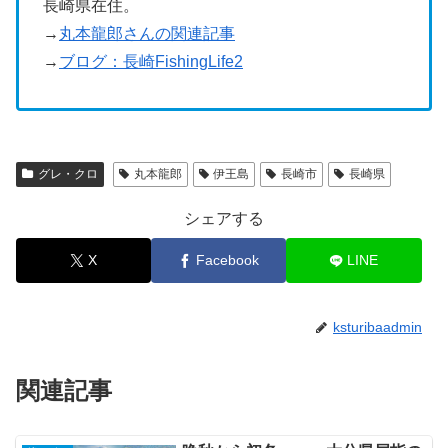
長崎県在住。
→
丸本龍郎さんの関連記事
→
ブログ：長崎FishingLife2
グレ・クロ
丸本龍郎
伊王島
長崎市
長崎県
シェアする
X
Facebook
LINE
ksturibaadmin
関連記事