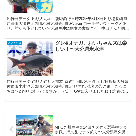
釣行日データ 釣り人丸本 龍郎釣行日時2025年5月3日釣り場長崎県
西海市大瀬戸天気晴れ潮大潮使用船Ryusei ゴールデンウィークとあ
り、前から予定していた大瀬戸沖に釣友の古賀さん、中山さんと釣行
してきました。この日は昼前より時化てくる予...
グレ&オナガ、おいちゃんズは楽
グレ・クロ
しい！〜大分県米水津
釣行日データ 釣り人釣り人福本 勉釣行日時2026年5月2日場所大分県
佐伯市米水津天気晴れ潮大潮使用船えびす丸 読者の皆さま、こんに
ちは〜♫釣りに行ってますかー（笑） GWに入りましたね！読者の皆
さま、いかがお過ごしでしょうか？ 私はと言う...
MFG九州主催第24回チヌ釣り選手権大会
参戦、津久見でチヌ釣り〜大分県津久見