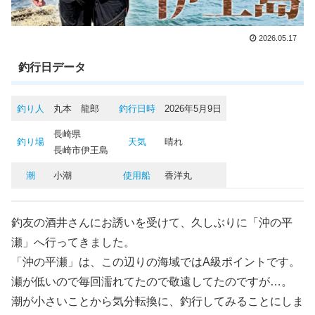
2026.05.17
釣行日データ
釣り人
丸本 龍郎
釣行日時
2026年5月9日
長崎県
釣り場
天気
晴れ
長崎市伊王島
潮
小潮
使用船
香洋丸
釣友の酒井さんにお誘いを受けて、久しぶりに「沖の平
瀬」へ行ってきました。
「沖の平瀬」は、この辺りの海域ではA級ポイントです。
瀬が低いので毎回濡れてたので敬遠してたのですが…。
潮が小さいことから気分転換に、釣行してみることにしま