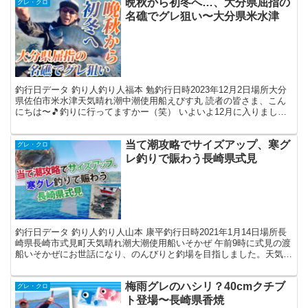
晩秋から初冬へ…、大分県屈指の
グレ・クロ
名礁でグレ狙い〜大分県米水津
釣行日データ 釣り人釣り人福本 勉釣行日時2023年12月2日場所大分
県佐伯市米水津天気晴れ潮中潮使用船えびす丸 読者の皆さま、こん
にちは〜🎵釣りに行ってますかー（笑） いよいよ12月に入りまし
た！師走ですよ師走〜。「もう〜いくつ寝るとお正...
当て潮攻略でサイズアップ、寒グ
グレ・クロ
レ釣りで賑わう長崎県式見
釣行日データ 釣り人釣り人山本 康平釣行日時2021年1月14日場所長
崎県長崎市式見町天気晴れ潮大潮使用船いそかぜ 午前9時に式見の渡
船いそかぜにお世話になり、のんびりと釣場を目指しました。天気が
よく、この時期としては気温が高いので快適な釣...
梅雨グレのハシリ？40cmクチブ
グレ・クロ
ト登場〜長崎県香焼