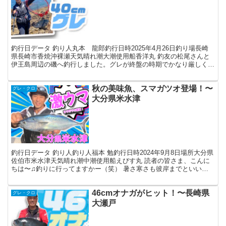
釣行日データ 釣り人丸本 龍郎釣行日時2025年4月26日釣り場長崎
県長崎市香焼沖裸瀬天気晴れ潮大潮使用船香洋丸 釣友の松尾さんと
伊王島周辺の磯へ釣行しました。グレが終盤の時期でかなり厳しくな
ってますが、「数匹でも釣れれば」と軽い気持ちの様...
秋の美味魚、スマガツオ登場！〜
グレ・クロ
大分県米水津
釣行日データ 釣り人釣り人福本 勉釣行日時2024年9月8日場所大分県
佐伯市米水津天気晴れ潮中潮使用船えびす丸 読者の皆さま、こんに
ちは〜♫釣りに行ってますかー（笑） 暑さ寒さも彼岸までといいま
すが、9月中頃を過ぎたところから、朝晩の気温も...
46cmオナガがヒット！〜長崎県
グレ・クロ
大瀬戸