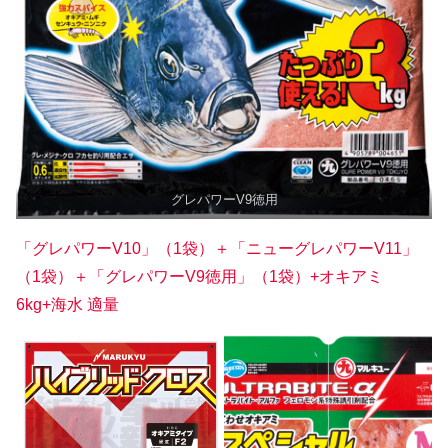
グレパワーV9徳用
「グレパワーV10」（1袋）
＋「ニュー
グレパワーV11
」
（1袋）
＋「
グレパワーV9徳用
」（1袋）+オキアミ
6kg+海水 適量