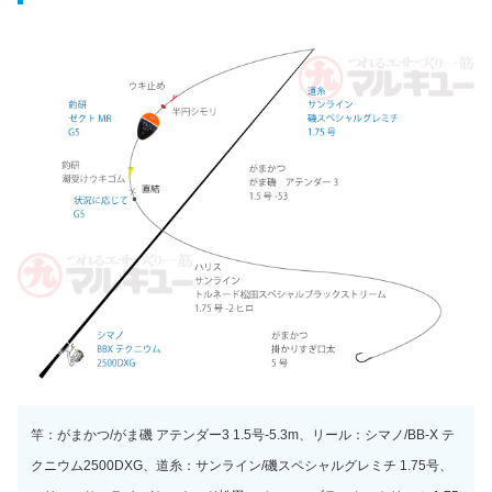
竿：がまかつ/がま磯 アテンダー3 1.5号-5.3m、リール：シマノ/BB-X テ
クニウム2500DXG、道糸：サンライン/磯スペシャルグレミチ 1.75号、