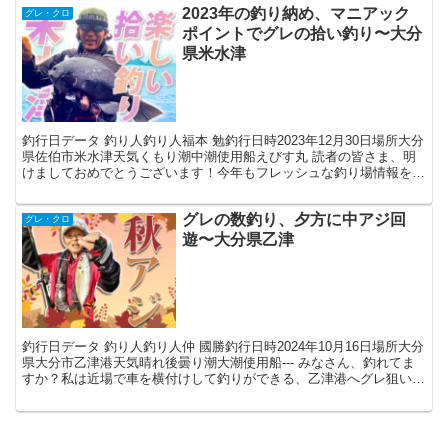
2023年の釣り納め、マニアック
グレ・クロ
ポイントでグレの拾い釣り〜大分
県米水津
釣行日データ 釣り人釣り人福本 勉釣行日時2023年12月30日場所大分
県佐伯市米水津天気くもり潮中潮使用船えびす丸 読者の皆さま、明
けましておめでとうございます！今年もフレッシュな釣り場情報を提
供していきたいと思いますので、お付き合いの程...
グレの数釣り、夕方に中アジ回
グレ・クロ
遊〜大分県乙津
釣行日データ 釣り人釣り人仲 國勝釣行日時2024年10月16日場所大分
県大分市乙津港天気晴れ後曇り潮大潮使用船--- みなさん、釣れてま
すか？私は近場で車を横付けして釣りができる、乙津港へグレ狙いに
釣行しました。 今年はグレの当たり年のお...