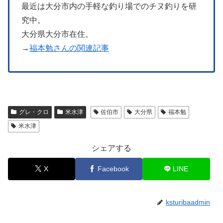
最近は大分市内の手軽な釣り場でのチヌ釣りを研
究中。
大分県大分市在住。
→
福本勉さんの関連記事
グレ・クロ
米水津
佐伯市
大分県
福本勉
米水津
シェアする
X
Facebook
LINE
ksturibaadmin