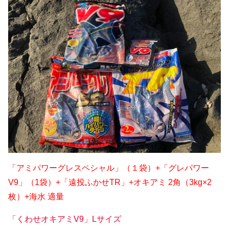
「アミパワーグレスペシャル」（１袋）+「グレパワー
V9」（1袋）+「遠投ふかせTR」+オキアミ 2角（3kg×2
枚）+海水 適量
「くわせオキアミV9」Lサイズ