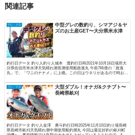
関連記事
中型グレの数釣り、シマアジ＆ヤ
グレ・クロ
ズのお土産GET〜大分県米水津
釣行日データ 釣り人釣り人城本 透釣行日時2021年10月16日場所大
分県佐伯市米水津天気晴れ潮長潮使用船政進丸 午前7時便の「政進
丸」で、「ワニのナナメ」に上礁。この日はウネリがあるので時お
り、大きなサラシが現れます。 上礁した時間は、最...
大型ダブル！オナガ&クチブト〜
グレ・クロ
長崎県畝刈
釣行日データ 釣り人金澤 勇斗釣行日時2025年11月10日釣り場長崎
県長崎市畝刈天気晴れ潮中潮使用船釣潮丸 今回は最近好釣の畝刈町
沖磯へ。事前情報では良型のオナガも上がっているようなので、40