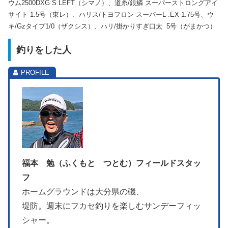
ウム2500DXG S LEFT（シマノ）、道糸/銀鱗 スーパーストロングアイ
サイト 1.5号（東レ）、ハリス/トヨフロン スーパーL .EX 1.75号、ウ
キ/Gzタイプ1/0（ザクシス）、ハリ/掛かりすぎ口太 5号（がまかつ）
釣りをした人
福本 勉（ふくもと つとむ）フィールドスタッ
フ
ホームグラウンドは大分県の磯、
堤防。週末にフカセ釣りを楽しむサンデーフィッ
シャー。