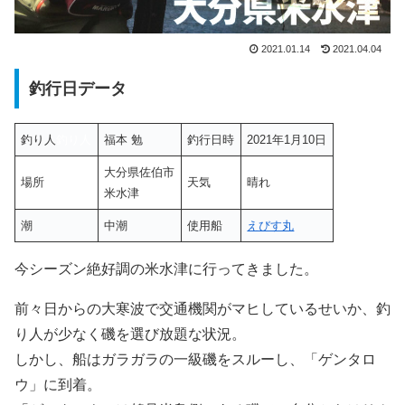
2021.01.14
2021.04.04
釣行日データ
釣り人
釣り人
福本 勉
釣行日時
2021年1月10日
大分県佐伯市
場所
天気
晴れ
米水津
潮
中潮
使用船
えびす丸
今シーズン絶好調の米水津に行ってきました。
前々日からの大寒波で交通機関がマヒしているせいか、釣
り人が少なく磯を選び放題な状況。
しかし、船はガラガラの一級磯をスルーし、「ゲンタロ
ウ」に到着。