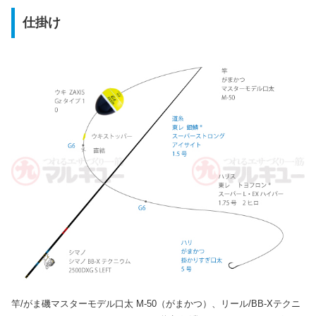
仕掛け
竿/がま磯マスターモデル口太 M-50（がまかつ）、リール/BB-Xテクニ