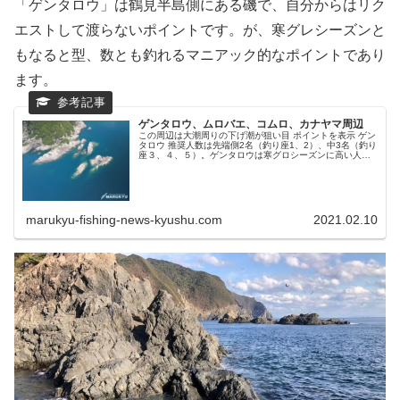
「ゲンタロウ」は鶴見半島側にある磯で、自分からはリク
エストして渡らないポイントです。が、寒グレシーズンと
もなると型、数とも釣れるマニアック的なポイントであり
ます。
ゲンタロウ、ムロバエ、コムロ、カナヤマ周辺
この周辺は大潮周りの下げ潮が狙い目 ポイントを表示 ゲン
タロウ 推奨人数は先端側2名（釣り座1、2）、中3名（釣り
座３、４、５）。ゲンタロウは寒グロシーズンに高い人気
があります。両潮とも狙えますが、上げ潮のほうがよい傾
向があります。遠近の潮...
marukyu-fishing-news-kyushu.com
2021.02.10