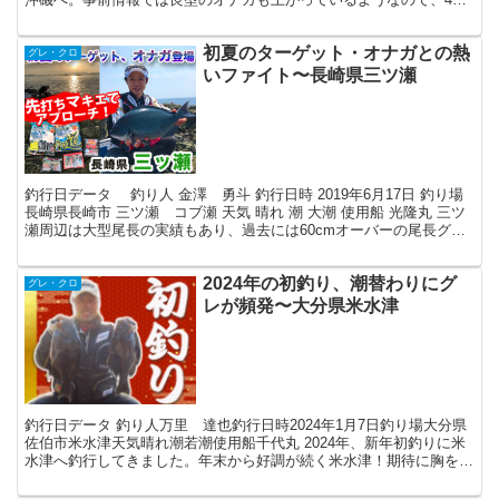
クラスのオナガを狙い釣潮丸にて出航！ この日は...
初夏のターゲット・オナガとの熱
グレ・クロ
いファイト〜長崎県三ツ瀬
釣行日データ 釣り人 金澤 勇斗 釣行日時 2019年6月17日 釣り場
長崎県長崎市 三ツ瀬 コブ瀬 天気 晴れ 潮 大潮 使用船 光隆丸 三ツ
瀬周辺は大型尾長の実績もあり、過去には60cmオーバーの尾長グレ
も出ている。 当日は50cm...
2024年の初釣り、潮替わりにグ
グレ・クロ
レが頻発〜大分県米水津
釣行日データ 釣り人万里 達也釣行日時2024年1月7日釣り場大分県
佐伯市米水津天気晴れ潮若潮使用船千代丸 2024年、新年初釣りに米
水津へ釣行してきました。年末から好調が続く米水津！期待に胸を膨
らませるものの、強風予報…。 新年のあいさつ...