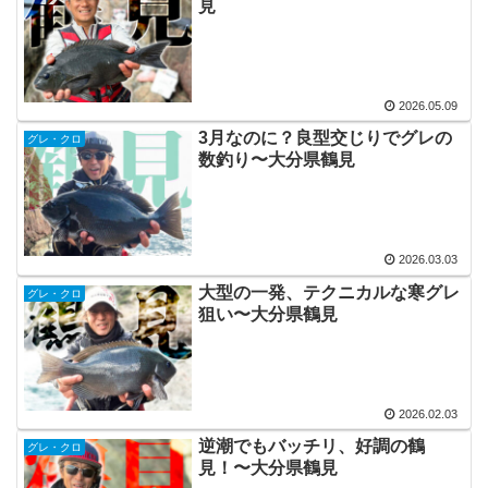
見
2026.05.09
3月なのに？良型交じりでグレの
グレ・クロ
数釣り〜大分県鶴見
2026.03.03
大型の一発、テクニカルな寒グレ
グレ・クロ
狙い〜大分県鶴見
2026.02.03
逆潮でもバッチリ、好調の鶴
グレ・クロ
見！〜大分県鶴見