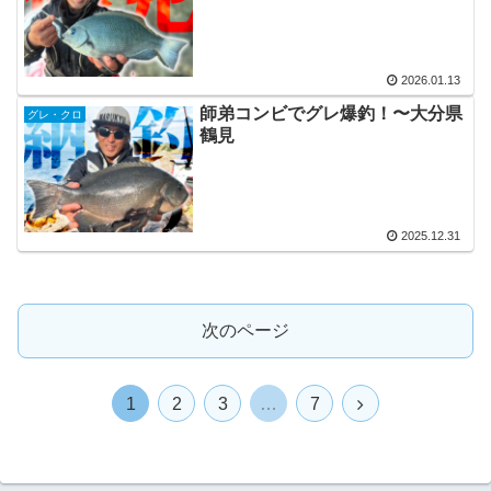
2026.01.13
師弟コンビでグレ爆釣！〜大分県
グレ・クロ
鶴見
2025.12.31
次のページ
次
1
2
3
…
7
へ