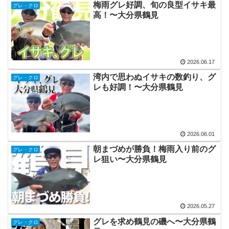
梅雨グレ好調、旬の良型イサキ最
グレ・クロ
高！〜大分県鶴見
2026.06.17
湾内で思わぬイサキの数釣り、グ
グレ・クロ
レも好調！〜大分県鶴見
2026.06.01
朝まづめが勝負！梅雨入り前のグ
グレ・クロ
レ狙い〜大分県鶴見
2026.05.27
グレを求め鶴見の磯へ〜大分県鶴
グレ・クロ