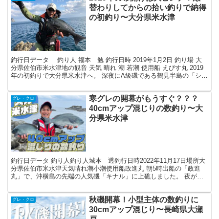
替わりしてからの拾い釣りで納得
の初釣り〜大分県米水津
釣行日データ 釣り人 福本 勉 釣行日時 2019年1月2日 釣り場 大
分県佐伯市米水津地の観音 天気 晴れ 潮 若潮 使用船 えびす丸 2019
年の初釣りで大分県米水津へ。 深夜にA級磯である鶴見半島の「シオ
フキ」に上礁したものの、一投...
寒グレの開幕がもうすぐ？？？
グレ・クロ
40cmアップ混じりの数釣り〜大
分県米水津
釣行日データ 釣り人釣り人城本 透釣行日時2022年11月17日場所大
分県佐伯市米水津天気晴れ潮小潮使用船政進丸 朝5時出船の「政進
丸」で、沖横島の先端の人気磯「キナル」に上礁しました。 夜が明
けた午前6時過ぎに釣りを開始。ちょうど潮止まり...
秋磯開幕！小型主体の数釣りに
グレ・クロ
30cmアップ混じり〜長崎県大瀬