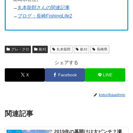
→
丸本龍郎さんの関連記事
→
ブログ：長崎FishingLife2
グレ・クロ
畝刈
丸本龍郎
畝刈
長崎県
シェアする
X
Facebook
LINE
ksturibaadmin
関連記事
2019年の幕開けは大ピンチ？瀬
グレ・クロ