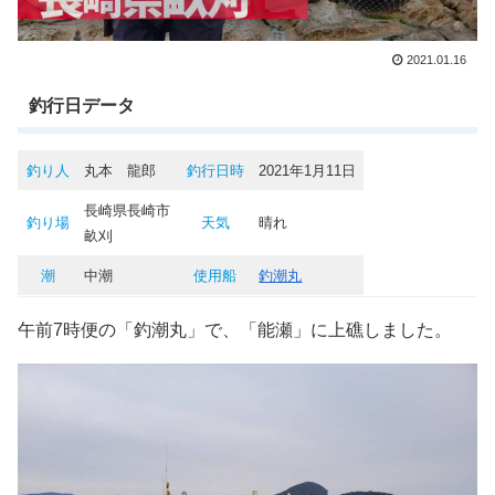
2021.01.16
釣行日データ
釣り人
丸本 龍郎
釣行日時
2021年1月11日
長崎県長崎市
釣り場
天気
晴れ
畝刈
潮
中潮
使用船
釣潮丸
午前7時便の「釣潮丸」で、「能瀬」に上礁しました。