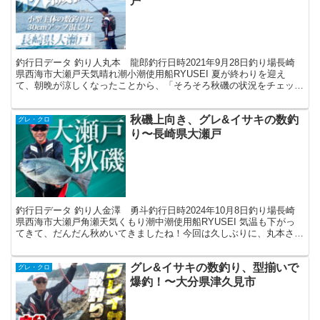
戸
釣行日データ 釣り人丸本 龍郎釣行日時2021年9月28日釣り場長崎
県西海市大瀬戸天気晴れ潮小潮使用船RYUSEI 夏が終わりを迎え
て、朝晩が涼しくなったことから、「そろそろ秋磯の状況をチェック
したい」と思い立ち、ホームグランドである大瀬戸...
秋磯上向き、グレ&イサキの数釣
グレ・クロ
り〜長崎県大瀬戸
釣行日データ 釣り人金澤 勇斗釣行日時2024年10月8日釣り場長崎
県西海市大瀬戸角瀬天気くもり潮中潮使用船RYUSEI 気温も下がっ
てきて、だんだん秋めいてきましたね！今回は久しぶりに、丸本さん
とグレ釣りへと行ってきました！ この日は北東...
グレ&イサキの数釣り、型揃いで
グレ・クロ
爆釣！〜大分県津久見市