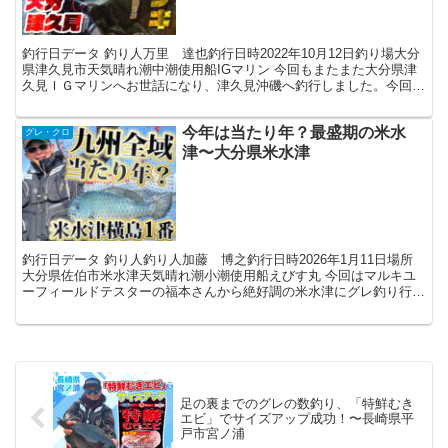
釣行日データ 釣り人万里 達也釣行日時2022年10月12日釣り場大分
県津久見市天気晴れ潮中潮使用船IGマリン 今回もまたまた大分県津
久見ＩＧマリンへお世話になり、津久見沖磯へ釣行しました。今回渡
礁したのは、一帯でも一級のポイントのカジトリ...
今年は当たり年？最盛期の米水
グレ・クロ
津〜大分県米水津
釣行日データ 釣り人釣り人加藤 博之釣行日時2026年1月11日場所
大分県佐伯市米水津天気晴れ潮小潮使用船えびす丸 今回はマルキユ
ーフィールドテスターの福本さんから絶好調の米水津にグレ釣り行こ
うとのお誘いをいただき、新年の初釣りで大分県県南...
足の裏までのグレの数釣り、「特鮮むき
エビ」でサイズアップ成功！〜長崎県平
戸市宮ノ浦