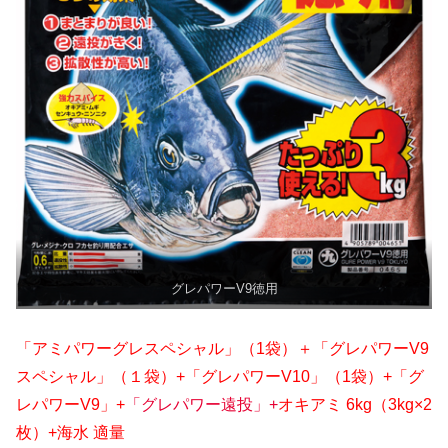
グレパワーV9徳用
「アミパワーグレスペシャル」（1袋）＋「グレパワーV9
スペシャル」（１袋）+「グレパワーV10」（1袋）+「グ
レパワーV9」+
「グレパワー遠投」+
オキアミ 6kg（3kg×2
枚）+海水 適量