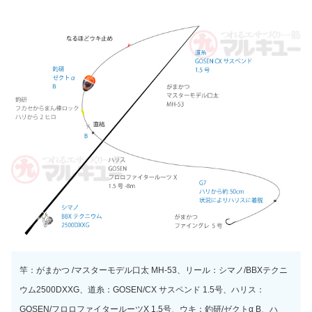
竿：がまかつ /マスターモデル口太 MH-53、リール：シマノ/BBXテクニ
ウム2500DXXG、道糸：GOSEN/CX サスペンド 1.5号、ハリス：
GOSEN/フロロファイタールーツX 1.5号、ウキ：釣研/ゼクトα B、ハ