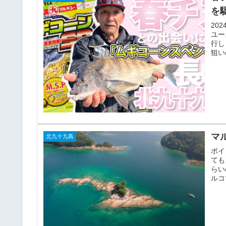
を
20
ユー
行し
狙い
マ
北九十九島
ポイ
ても
らい
ルコ