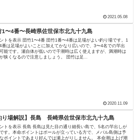
2021.05.08
竹1〜4番〜長崎県佐世保市北九十九島
ントを表示 団竹1〜4番 団竹1番〜4番は足場がよい釣り場です。1
4番は足場がよいことに加えてかなり広いので、3〜4名での竿出
可能です。瀬自体が低いので干潮時は広く使えますが、満潮時は
が狭くなるので注意しましょう。 団竹は足...
2020.11.09
釣り場解説】長島 長崎県佐世保市北九十九島
ントを表示 長島 長島は見た目の通り細長い島で、5名の竿出しが
です。本命ポイントはポールが立っている方で、メバル島側は予
なポイントであまり好んでは瀬上がりしません。 本命潮は上げ潮